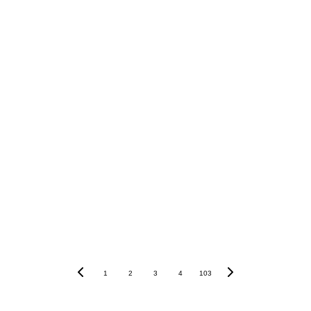
segurança jurídica e do 
respeito ao devido processo legal
Leia mais...
1
2
3
4
103