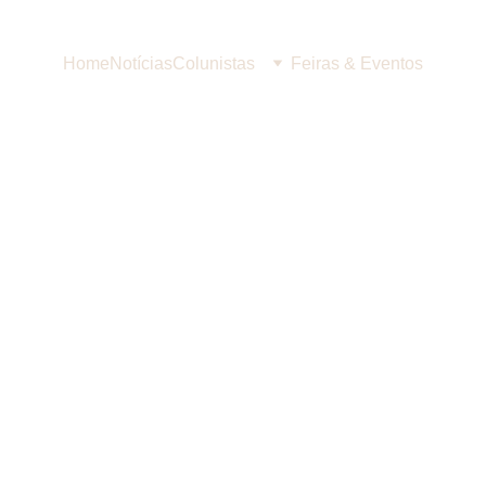
Home
Notícias
Colunistas
Feiras & Eventos
el
A. P. Neto