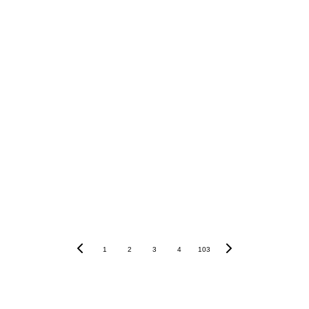
Tecnologia da 
Informação e Comunicação (TIC)
Claro
Leia mais...
1
2
3
4
103