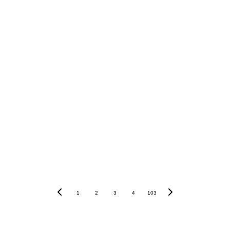
milhões de solicitações d
1
2
3
4
103
inovaç