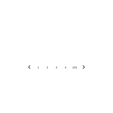
R$ 8 bilhões
R$ 56 bilhões
1
2
3
4
103
PUBLICIDADE
+55 11 95901-7002